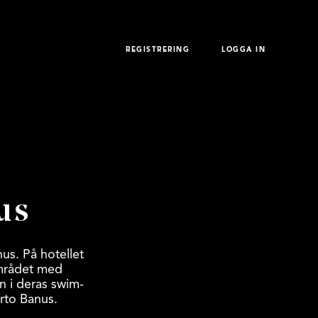
REGISTRERING
LOGGA IN
us
us. På hotellet
området med
n i deras swim-
rto Banus.