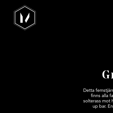
G
Detta femstjär
finns alla
solterass mot 
up bar. E