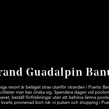
rand Guadalpin Ban
niga resort är beläget strax utanför stranden i Puerto Ban
 faciliteter man kan önska sig. Spendera dagen vid pool
havet, beställ förfriskningar utan att behöva lämna poole
n kvarts promenad bort når ni pulsen och shopping i Pue